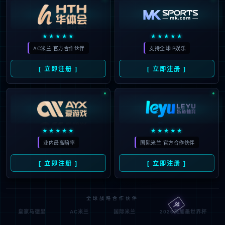
★★★★★
★★★★★
AC米兰 官方合作伙伴
支持全球IP娱乐
[ 立即注册 ]
[ 立即注册 ]
★★★★★
★★★★★
业内最高赔率
国际米兰 官方合作伙伴
[ 立即注册 ]
[ 立即注册 ]
🀄️
全球战略合作伙伴
皇家马德里
AC米兰
国际米兰
2026美加墨世界杯